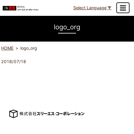
Select Language
▼
MENU
logo_org
HOME
logo_org
2018/07/18